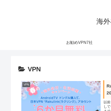
海外
お勧めVPN7社
VPN
VPN
R
2
以前
して
まで