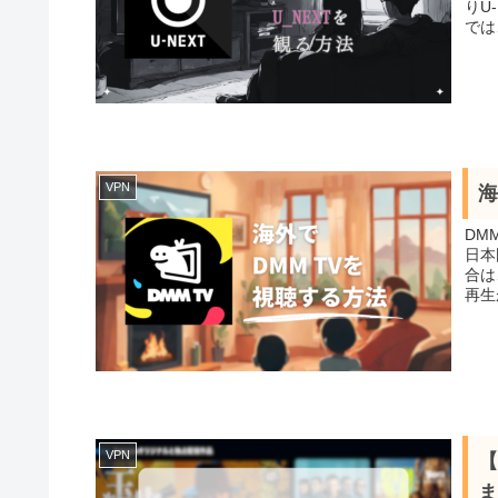
りU
では、V
VPN
海
DM
日本
合は
VPN
【
ま