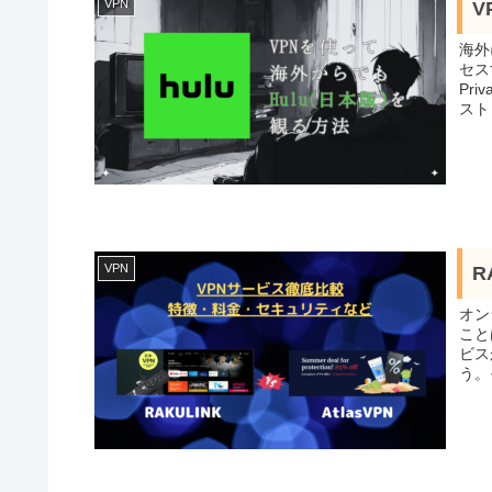
VPN
V
海外
セス
Pr
スト
VPN
R
オン
こと
ビス
う。そ