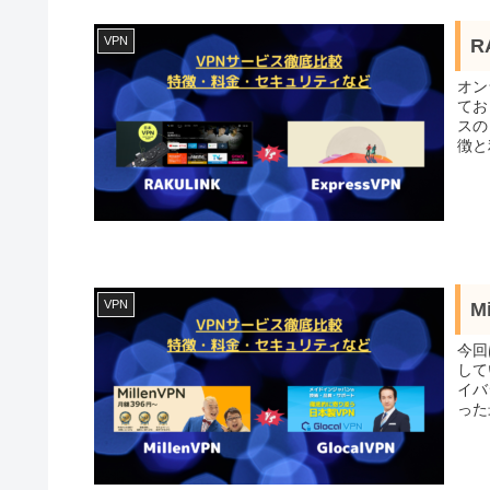
VPN
R
オン
てお
スの
徴と
VPN
M
今回
して
イバ
った