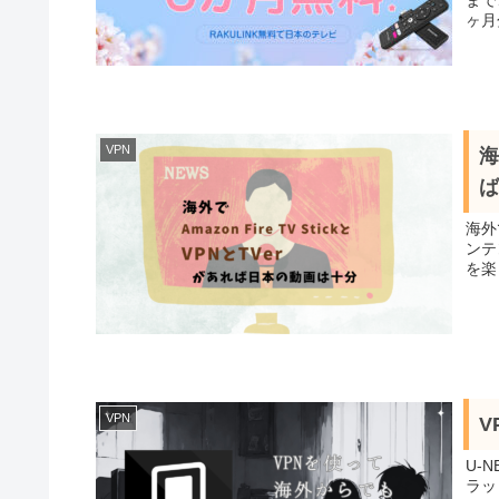
ヶ月分
VPN
海
ば
海外
ンテン
を楽し
VPN
V
U-
ラッ