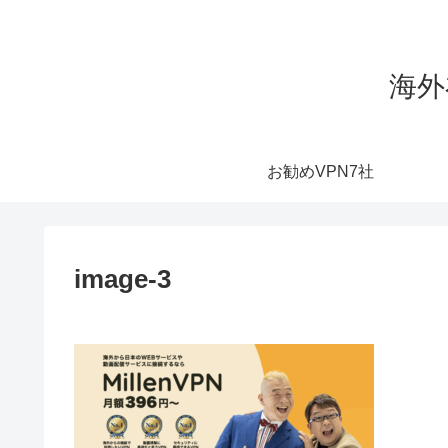
海外
お勧めVPN7社
image-3